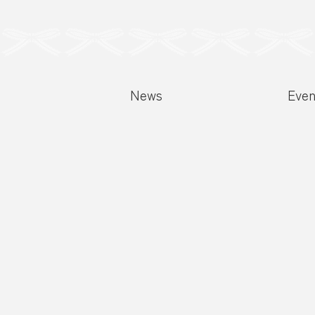
ゲ
ー
News
Even
シ
ョ
ン