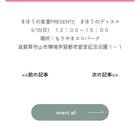
まほうの食堂PRESENTS まほうのディスコ
6/15(日) １２：００～１５：００
場所：もりやまエコパーク
滋賀県守山市環境学習都市宣言記念公園１−１
<<
前の記事
次の記事
>>
投
稿
ナ
event all
ビ