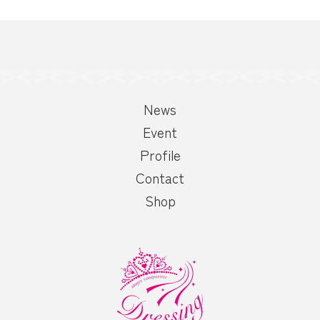
ゲ
ー
シ
News
ョ
Event
Profile
ン
Contact
Shop