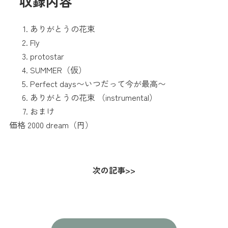
収録内容
ありがとうの花束
Fly
protostar
SUMMER（仮）
Perfect days〜いつだって今が最高〜
ありがとうの花束 （instrumental）
おまけ
価格 2000 dream（円）
次の記事
>>
投
稿