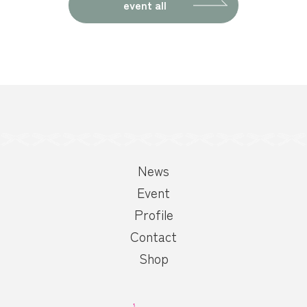
ナ
event all
ビ
ゲ
ー
シ
News
ョ
Event
Profile
ン
Contact
Shop