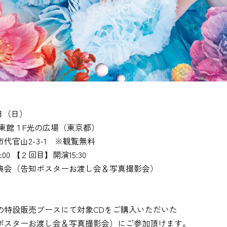
5日（日）
東館１F光の広場（東京都）
島市代官山2-3-1 ※観覧無料
00 【２回目】開演15:30
典会（告知ポスターお渡し会＆写真撮影会）
】
の特設販売ブースにて対象CDをご購入いただいた
ポスターお渡し会＆写真撮影会）にご参加頂けます。