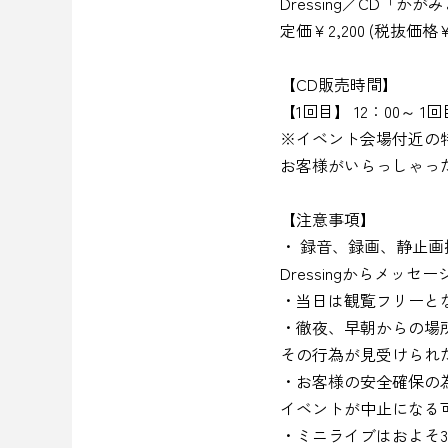
Dressing／CD「かが
定価￥2,200 (税抜価格￥2
【CD販売時間】
【1回目】 12：00～ 
※イベント会場付近の
お客様がいらっしゃっ
【注意事項】
・ 録音、録画、静止
Dressingからメッ
・当日は観覧フリーと
・徹夜、早朝からの場
その行為が見受けられ
・お客様の安全確保の
イベントが中止になる
・ミニライブはおよそ