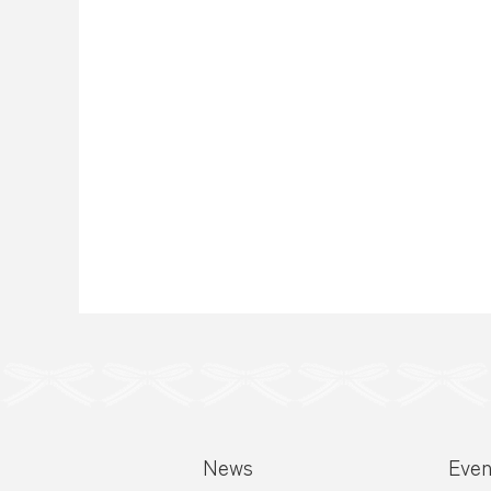
投
稿
ナ
ビ
ゲ
ー
News
Even