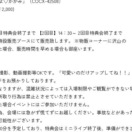
みよ♡かがみ」（COCX-42508）
,000)
1回目特典会終了まで 【2回目】14：30～ 2回目特典会終了まで
特設販売ブースにて販売致します。 ※物販コーナーに沢山の
た場合、販売時間を早める場合も御座います。
画撮影、動画撮影等OKです。「可愛いのだけアップしてね！！
セージをお預かりしております。
なりますが、混雑状況によっては入場制限やご観覧ができない
所取り行為は禁止とさせていただきます。
た場合イベントにはご参加いただけません。
為、会場には急がず慌てずにお越しください。事故などがあっ
可能性がございます。
30分を予定しており、特典会はミニライブ終了後、準備ができ