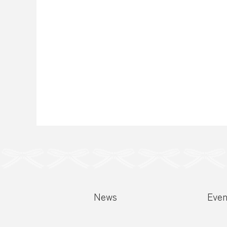
投
稿
ナ
ビ
ゲ
ー
News
Even
シ