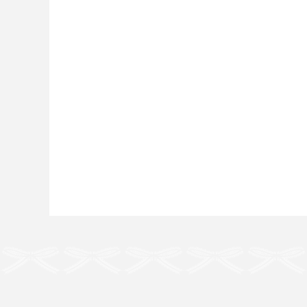
投
稿
ナ
ビ
ゲ
ー