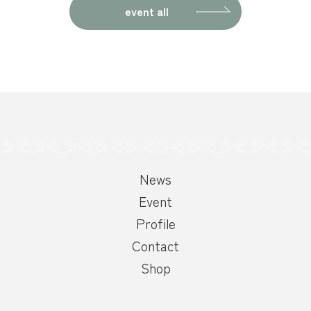
ナ
event all
ビ
ゲ
ー
シ
News
ョ
Event
Profile
ン
Contact
Shop